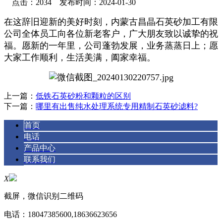
点击：2034 发布时间：2024-01-30
在这辞旧迎新的美好时刻，内蒙古昌晶石英砂加工有限
公司全体员工向各位新老客户，广大朋友致以诚挚的祝
福。愿新的一年里，公司蓬勃发展，业务蒸蒸日上；愿
大家工作顺利，生活美满，阖家幸福。
上一篇：
低铁石英砂粉和颗粒的区别
下一篇：
哪里有出售纯水处理系统专用精制石英砂滤料?
首页
电话
产品中心
联系我们
X
截屏，微信识别二维码
电话：
18047385600,18636623656